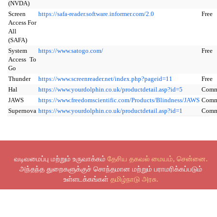
(NVDA)
Screen
https://safa-reader.software.informer.com/2.0
Free
Access For
All
(SAFA)
System
https://www.satogo.com/
Free
Access To
Go
Thunder
https://www.screenreader.net/index.php?pageid=11
Free
Hal
https://www.yourdolphin.co.uk/productdetail.asp?id=5
Comm
JAWS
https://www.freedomscientific.com/Products/Blindness/JAWS
Comm
Supernova
https://www.yourdolphin.co.uk/productdetail.asp?id=1
Comm
வடிவமைப்பு மற்றும் உருவாக்கம்
தேசிய தகவல் மையம், சென்னை.
அந்தந்த துறைகளுக்குச் சொந்தமான மற்றும் பராமரிக்கப்படும்
உள்ளடக்கங்கள்
தமிழ்நாடு அரசு.