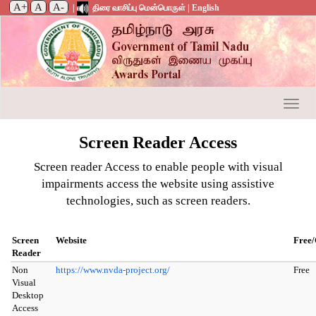
A+
A
A-
|
திரை வாசிப்பு மென்பொருள் |
English
Toggle
Screen Reader Access
Screen reader Access to enable people with visual
impairments access the website using assistive
technologies, such as screen readers.
Screen
Website
Free
Reader
Non
https://www.nvda-project.org/
Free
Visual
Desktop
Access